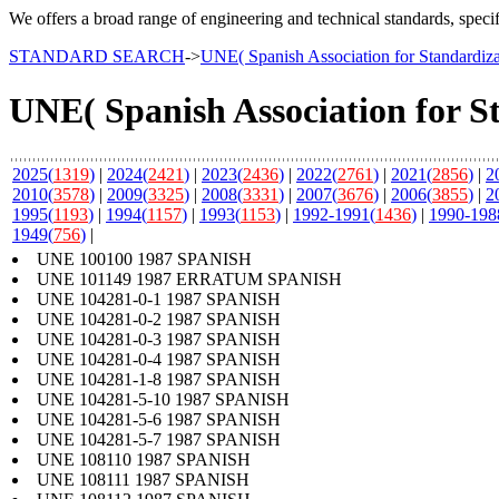
We offers a broad range of engineering and technical standards, speci
STANDARD SEARCH
->
UNE( Spanish Association for Standar
UNE( Spanish Association for
2025(
1319
)
|
2024(
2421
)
|
2023(
2436
)
|
2022(
2761
)
|
2021(
2856
)
|
2
2010(
3578
)
|
2009(
3325
)
|
2008(
3331
)
|
2007(
3676
)
|
2006(
3855
)
|
2
1995(
1193
)
|
1994(
1157
)
|
1993(
1153
)
|
1992-1991(
1436
)
|
1990-198
1949(
756
)
|
UNE 100100 1987 SPANISH
UNE 101149 1987 ERRATUM SPANISH
UNE 104281-0-1 1987 SPANISH
UNE 104281-0-2 1987 SPANISH
UNE 104281-0-3 1987 SPANISH
UNE 104281-0-4 1987 SPANISH
UNE 104281-1-8 1987 SPANISH
UNE 104281-5-10 1987 SPANISH
UNE 104281-5-6 1987 SPANISH
UNE 104281-5-7 1987 SPANISH
UNE 108110 1987 SPANISH
UNE 108111 1987 SPANISH