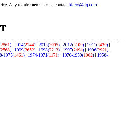
price. Any requirements please contact
fdcrw@qq.com
.
ST
(
2861
)
|
2014(
2744
)
|
2013(
3095
)
|
2012(
3109
)
|
2011(
3439
)
|
(
2568
)
|
1999(
2652
)
|
1998(
2213
)
|
1997(
2494
)
|
1996(
2921
)
|
8-1975(
1461
)
|
1974-1971(
1171
)
|
1970-1959(
1002
)
|
1958-