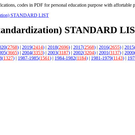
fications, codes in PDF for personal education purpose with affortable 
dization) STANDARD LIST
 Standardization) STANDARD LI
020(
2768
)
|
2019(
2414
)
|
2018(
2696
)
|
2017(
2568
)
|
2016(
2655
)
|
2015
005(
3665
)
|
2004(
3353
)
|
2003(
3187
)
|
2002(
3204
)
|
2001(
3137
)
|
2000
8(
1327
)
|
1987-1985(
1561
)
|
1984-1982(
1184
)
|
1981-1979(
1143
)
|
197