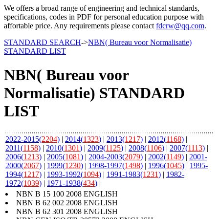
We offers a broad range of engineering and technical standards,
specifications, codes in PDF for personal education purpose with
affortable price. Any requirements please contact
fdcrw@qq.com
.
STANDARD SEARCH
->
NBN( Bureau voor Normalisatie)
STANDARD LIST
NBN( Bureau voor
Normalisatie) STANDARD
LIST
2022-2015(
2204
)
|
2014(
1323
)
|
2013(
1217
)
|
2012(
1168
)
|
2011(
1158
)
|
2010(
1301
)
|
2009(
1125
)
|
2008(
1106
)
|
2007(
1113
)
|
2006(
1213
)
|
2005(
1081
)
|
2004-2003(
2079
)
|
2002(
1149
)
|
2001-
2000(
2067
)
|
1999(
1230
)
|
1998-1997(
1498
)
|
1996(
1045
)
|
1995-
1994(
1217
)
|
1993-1992(
1094
)
|
1991-1983(
1231
)
|
1982-
1972(
1039
)
|
1971-1938(
434
)
|
NBN B 15 100 2008 ENGLISH
NBN B 62 002 2008 ENGLISH
NBN B 62 301 2008 ENGLISH