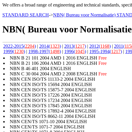
We offers a broad range of engineering and technical standards, speci
STANDARD SEARCH
->
NBN( Bureau voor Normalisatie) STA
NBN( Bureau voor Normalisat
2022-2015(
2204
)
|
2014(
1323
)
|
2013(
1217
)
|
2012(
1168
)
|
2011(
115
1999(
1230
)
|
1998-1997(
1498
)
|
1996(
1045
)
|
1995-1994(
1217
)
|
199
NBN B 21 101 2004 AMD 1 2016 ENGLISH
Free
NBN B 21 106 2004 AMD 1 2016 ENGLISH
Free
NBN B 46 401 2004 ENGLISH
NBN C 30 004 2004 AMD 2 2008 ENGLISH
Free
NBN CEN ISO/TS 11133-2 2004 ENGLISH
NBN CEN ISO/TS 15694 2004 ENGLISH
NBN CEN ISO/TS 15875-7 2004 ENGLISH
NBN CEN ISO/TS 17226 2004 ENGLISH
NBN CEN ISO/TS 17234 2004 ENGLISH
NBN CEN ISO/TS 17845 2004 ENGLISH
NBN CEN ISO/TS 17892-4 2004 ENGLISH
NBN CEN ISO/TS 8662-11 2004 ENGLISH
NBN CEN/TS 1071-10 2004 ENGLISH
NBN CEN/TS 1071-7 2004 ENGLISH