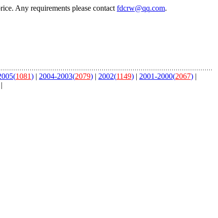
price. Any requirements please contact
fdcrw@qq.com
.
2005(
1081
)
|
2004-2003(
2079
)
|
2002(
1149
)
|
2001-2000(
2067
)
|
|