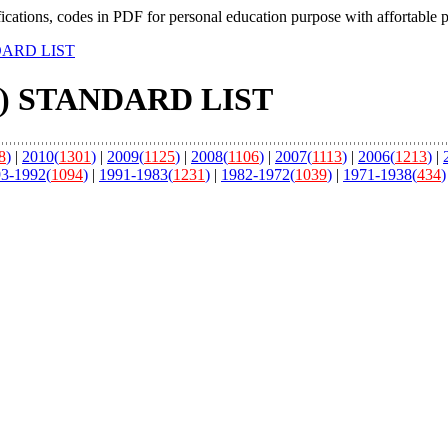
fications, codes in PDF for personal education purpose with affortable 
NDARD LIST
ie) STANDARD LIST
8
)
|
2010(
1301
)
|
2009(
1125
)
|
2008(
1106
)
|
2007(
1113
)
|
2006(
1213
)
|
3-1992(
1094
)
|
1991-1983(
1231
)
|
1982-1972(
1039
)
|
1971-1938(
434
)