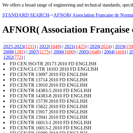
We offers a broad range of engineering and technical standards, speci
STANDARD SEARCH
->
AFNOR( Association Française de Nor
AFNOR( Association Français
2025-2023(
1211
)
|
2022(
1849
)
|
2021(
1425
)
|
2020(
2024
)
|
2019(
159
2008(
1281
)
|
2007(
1175
)
|
2006(
1690
)
|
2005(
1648
)
|
2004(
1416
)
|
2
1202(
772
)
|
FD CEN ISO/TR 20173 2010 FD ENGLISH
FD CEN/CLC/TR 16103 2010 FD ENGLISH
FD CEN/TR 13097 2010 FD ENGLISH
FD CEN/TR 13714 2010 FD ENGLISH
FD CEN/TR 13910 2010 FD ENGLISH
FD CEN/TR 14383-5 2010 FD ENGLISH
FD CEN/TR 14383-8 2010 FD ENGLISH
FD CEN/TR 15739 2010 FD ENGLISH
FD CEN/TR 15822 2010 FD ENGLISH
FD CEN/TR 15917 2010 FD ENGLISH
FD CEN/TR 15941 2010 FD ENGLISH
FD CEN/TR 16013-1 2010 FD ENGLISH
FD CEN/TR 16013-2 2010 FD ENGLISH