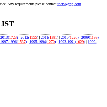
price. Any requirements please contact
fdcrw@qq.com
.
LIST
|
2013(
1723
)
|
2012(
1555
)
|
2011(
1381
)
|
2010(
1220
)
|
2009(
1199
)
|
|
1997-1996(
1537
)
|
1995-1994(
1270
)
|
1993-1991(
1029
)
|
1990-