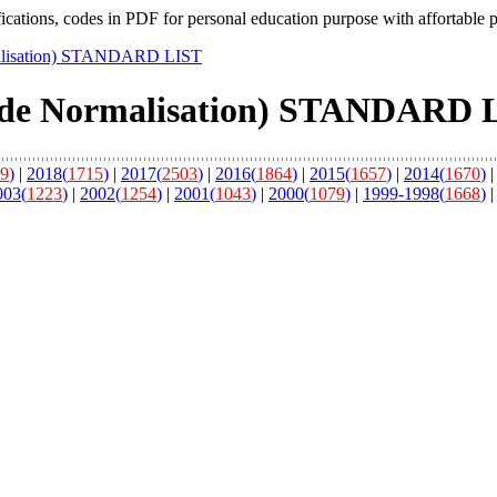
fications, codes in PDF for personal education purpose with affortable 
malisation) STANDARD LIST
e de Normalisation) STANDARD 
9
)
|
2018(
1715
)
|
2017(
2503
)
|
2016(
1864
)
|
2015(
1657
)
|
2014(
1670
)
003(
1223
)
|
2002(
1254
)
|
2001(
1043
)
|
2000(
1079
)
|
1999-1998(
1668
)