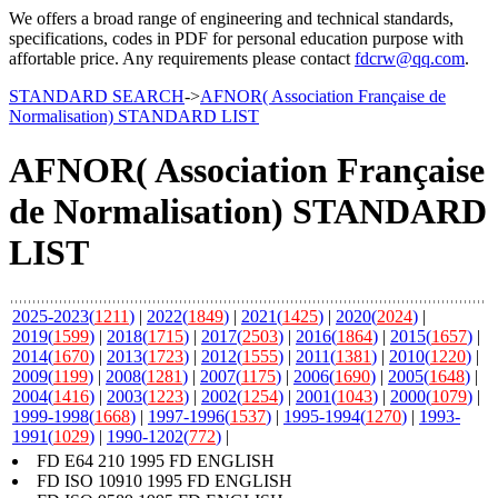
We offers a broad range of engineering and technical standards,
specifications, codes in PDF for personal education purpose with
affortable price. Any requirements please contact
fdcrw@qq.com
.
STANDARD SEARCH
->
AFNOR( Association Française de
Normalisation) STANDARD LIST
AFNOR( Association Française
de Normalisation) STANDARD
LIST
2025-2023(
1211
)
|
2022(
1849
)
|
2021(
1425
)
|
2020(
2024
)
|
2019(
1599
)
|
2018(
1715
)
|
2017(
2503
)
|
2016(
1864
)
|
2015(
1657
)
|
2014(
1670
)
|
2013(
1723
)
|
2012(
1555
)
|
2011(
1381
)
|
2010(
1220
)
|
2009(
1199
)
|
2008(
1281
)
|
2007(
1175
)
|
2006(
1690
)
|
2005(
1648
)
|
2004(
1416
)
|
2003(
1223
)
|
2002(
1254
)
|
2001(
1043
)
|
2000(
1079
)
|
1999-1998(
1668
)
|
1997-1996(
1537
)
|
1995-1994(
1270
)
|
1993-
1991(
1029
)
|
1990-1202(
772
)
|
FD E64 210 1995 FD ENGLISH
FD ISO 10910 1995 FD ENGLISH